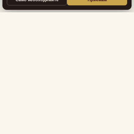
ТеатерАутор
Дружество на авторите на сценични
произведения за управление на авторски
права ТЕАТЕРАУТОР
Бързи връзки
Начало
"Бисквитки"
Защита на личните данни