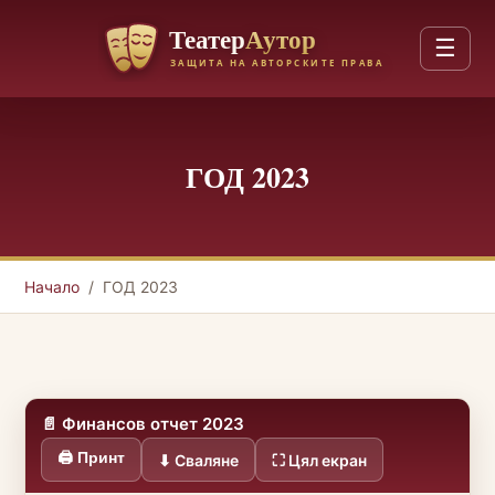
☰
За нас
ГОД 2023
Членство
Управление на права/хонорари
Начало
/ ГОД 2023
Годишни отчетни доклади
📄 Финансов отчет 2023
🖨 Принт
⬇ Сваляне
⛶ Цял екран