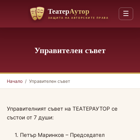
☰
За нас
Управителен съвет
Членство
Управление на права/хонорари
Начало
/ Управителен съвет
Годишни отчетни доклади
Управителният съвет на ТЕАТЕРАУТОР се
състои от 7 души:
1. Петър Маринков – Председател